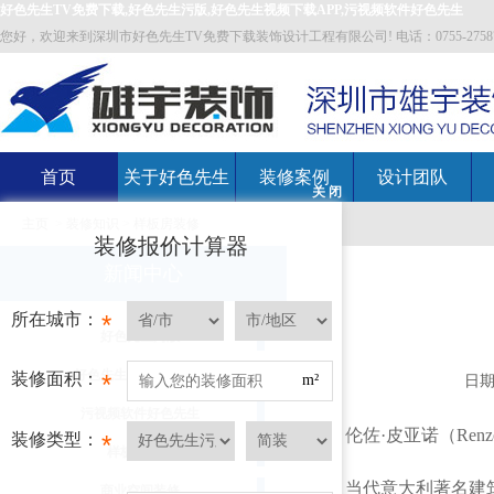
好色先生TV免费下载,好色先生污版,好色先生视频下载APP,污视频软件好色先生
您好，欢迎来到深圳市好色先生TV免费下载装饰设计工程有限公司! 电话：0755-27587700 邮箱
首页
关于好色先生
装修案例
设计团队
关 闭
主页
>
装修知识
>
样板房装修
TV免费下载
装修报价计算器
新闻中心
所在城市：
*
好色先生污版
好色先生视频下载APP
装修面积：
*
m²
日期
污视频软件好色先生
伦佐·皮亚诺（Renzo 
装修类型：
*
样板房装修
当代意大利著名建
商业空间装修