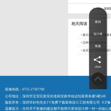
上一条：
深圳
案例
相关阅读
设计师
•
展示厅照明设计的基
•
怎样进行展厅设计
客服
•
会议室的室内照明设
share
装修热线：0755-27587700
公司地址：深圳市宝安区新安街道裕安路华创达怡富商务楼5楼508
版权所有：深圳市好色先生TV免费下载装饰设计工程有限公司 ICP备案号
温馨提示：任何关于装修的建议都不能替代资深设计师一对一的贴心服务