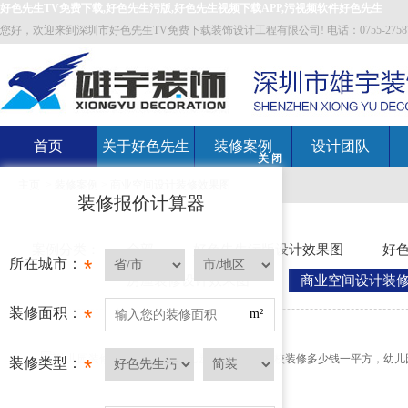
好色先生TV免费下载,好色先生污版,好色先生视频下载APP,污视频软件好色先生
您好，欢迎来到深圳市好色先生TV免费下载装饰设计工程有限公司! 电话：0755-27587700 邮箱
首页
关于好色先生
装修案例
设计团队
关 闭
主页
>
装修案例
>
商业空间设计装修效果图
TV免费下载
装修报价计算器
案例分类：
全部
好色先生污版设计效果图
好色
所在城市：
*
房屋装修设计效果图
商业空间设计装
装修面积：
*
m²
装修类型：
*